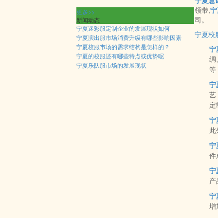
宁夏意
领带,
宁
更多>>
司。
新闻动态
宁夏迷彩服定制企业的发展现状如何
宁夏校
宁夏演出服市场消费升级有哪些影响因素
宁夏校服市场的需求结构是怎样的？
宁
宁夏的校服还有哪些特点或优势呢
绸
宁夏乐队服市场的发展现状
等
宁
艺
定
宁
此
宁
件
宁
产
宁
增