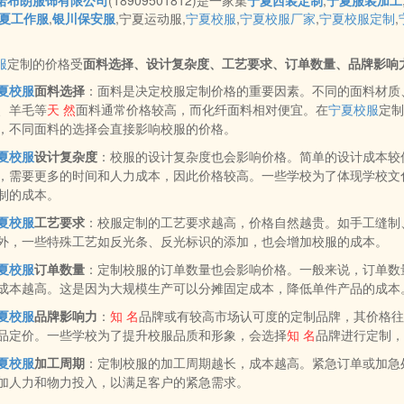
诺布朗服饰有限公司
(18909501812)是一家集
宁夏西装定制
,
宁夏服装加工
夏工作服
,
银川保安服
,宁夏运动服,
宁夏校服
,
宁夏校服厂家
,
宁夏校服定制
,
服
定制的价格受
面料选择、设计复杂度、工艺要求、订单数量、品牌影响
夏校服
面料选择
：面料是决定校服定制价格的重要因素。不同的面料材质
、羊毛等
天 然
面料通常价格较高，而化纤面料相对便宜。在
宁夏校服
定制
，不同面料的选择会直接影响校服的价格。
夏校服
设计复杂度
：校服的设计复杂度也会影响价格。简单的设计成本较
，需要更多的时间和人力成本，因此价格较高。一些学校为了体现学校文
制的成本。
夏校服
工艺要求
：校服定制的工艺要求越高，价格自然越贵。如手工缝制
外，一些特殊工艺如反光条、反光标识的添加，也会增加校服的成本。
夏校服
订单数量
：定制校服的订单数量也会影响价格。一般来说，订单数
成本越高。这是因为大规模生产可以分摊固定成本，降低单件产品的成本
夏校服
品牌影响力
：
知 名
品牌或有较高市场认可度的定制品牌，其价格往
品定价。一些学校为了提升校服品质和形象，会选择
知 名
品牌进行定制，
夏校服
加工周期
：定制校服的加工周期越长，成本越高。紧急订单或加急
加人力和物力投入，以满足客户的紧急需求。