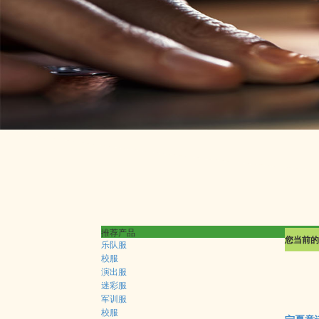
推荐产品
您当前的
乐队服
校服
演出服
迷彩服
军训服
校服