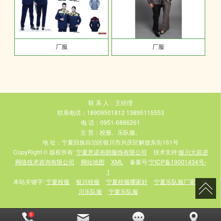
厂服
厂服
联 系 人：王经理
联系电话：18909501812 13895115553
电 话：0951-6886261
主 营：校服、乐队服。
地 址：宁夏回族自治区银川市兴庆区解放东街161号
CopyRight © 版权所有:
宁夏意诺布朗服饰有限公司
技术支持:
银川大前进
网络技术咨询有限公司
网站地图
XML
备案号:
宁ICP备19001434号-
1
本站关键字:
宁夏校服
银川校服
宁夏校服哪家好
宁夏乐队服厂家
银
川乐队服
宁夏乐队服