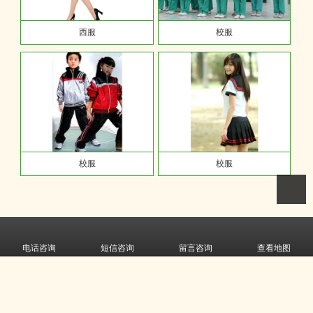
西服
校服
校服
校服
联 系 人：王经理
电话咨询
短信咨询
留言咨询
查看地图
联系电话：18909501812 13895115553
电 话：0951-6886261
主 营：校服、乐队服。
地 址：宁夏回族自治区银川市兴庆区解放东街161号
CopyRight © 版权所有:
宁夏意诺布朗服饰有限公司
技术支持:
银川大前进