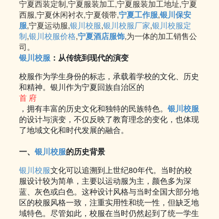
宁夏西装定制,宁夏服装加工,宁夏服装加工地址,宁夏
西服,宁夏休闲衬衣,宁夏领带,
宁夏工作服
,
银川保安
服
,宁夏运动服,
银川校服
,
银川校服厂家
,
银川校服定
制
,
银川校服价格
,
宁夏酒店服饰
,为一体的加工销售公
司。
银川校服
：从传统到现代的演变
校服作为学生身份的标志，承载着学校的文化、历史
和精神。银川作为宁夏回族自治区的
首 府
，拥有丰富的历史文化和独特的民族特色。
银川校服
的设计与演变，不仅反映了教育理念的变化，也体现
了地域文化和时代发展的融合。
一、
银川校服
的历史背景
银川校服
文化可以追溯到上世纪80年代。当时的校
服设计较为简单，主要以运动服为主，颜色多为深
蓝、灰色或白色。这种设计风格与当时全国大部分地
区的校服风格一致，注重实用性和统一性，但缺乏地
域特色。尽管如此，校服在当时仍然起到了统一学生